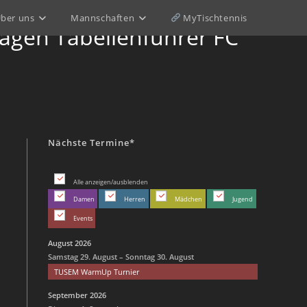
ber uns
Mannschaften
MyTischtennis
agen Tabellenführer FC
Nächste Termine*
Alle anzeigen/ausblenden
Damen
Herren
Mädchen
Jugend
Events
August 2026
Samstag
29.
August
–
Sonntag
30.
August
TUSEM WarmUp Turnier
September 2026