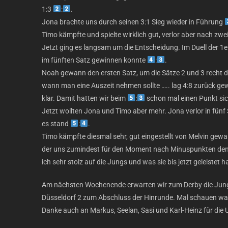
1:3
:
.
Jona brachte uns durch seinen 3:1 Sieg wieder in Führung
Timo kämpfte und spielte wirklich gut, verlor aber nach zw
Jetzt ging es langsam um die Entscheidung. Im Duell der 1e
im fünften Satz gewinnen konnte
:
.
Noah gewann den ersten Satz, um die Sätze 2 und 3 recht deu
wann man eine Auszeit nehmen sollte ….. lag 4:8 zurück ge
klar. Damit hatten wir beim
:
schon mal einen Punkt sic
Jetzt wollten Jona und Timo aber mehr. Jona verlor in fünf
es stand
:
.
Timo kämpfte diesmal sehr, gut eingestellt von Melvin gewan
der uns zumindest für den Moment nach Minuspunkten den 
ich sehr stolz auf die Jungs und was sie bis jetzt geleistet 
Am nächsten Wochenende erwarten wir zum Derby die Jung
Düsseldorf 2 zum Abschluss der Hinrunde. Mal schauen wa
Danke auch an Markus, Seelan, Sasi und Karl-Heinz für die