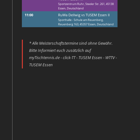
Sportzentrum Ruhr, Steeler Str. 261, 45138
Essen, Deutschland
11:00
RuWa Dellwig vs TUSEM Essen II
Sporthalle - Schule am Reuenberg,
Reuenberg 163, 45357 Essen, Deutschland
* Alle Meisterschaftstermine sind ohne Gewähr.
Bitte Informiert euch zusätzlich auf
myTischtennis.de - click-TT - TUSEM Essen - WTTV -
TUSEM Essen