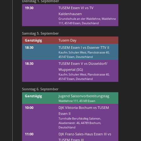
Dienstag
1.
September
19:30
TUSEM Essen VI vs TV
Kaldenhausen
Grundschule an der Waldlehne, Waldlehne
111, 45149 Essen, Deutschland
Samstag
5.
September
Ganztägig
Tusem Day
18:30
TUSEM Essen I vs Essener TTV II
Kaufm. Schulen West, Planckstrasse 40,
45147 Essen, Deutschland
18:30
TUSEM Essen V vs Düsseldorf/
Wuppertal (SG)
Kaufm. Schulen West, Planckstrasse 40,
45147 Essen, Deutschland
Sonntag
6.
September
Ganztägig
Jugend Saisonvorbereitungstag
Waldlehne 111, 45149 Essen
10:00
DJK Viktoria Bochum vs TUSEM
Essen II
Turnhalle Berufskolleg Salomon,
Akademiestr. 46, 44789 Bochum,
Deutschland
11:00
DJK Franz-Sales-Haus Essen III vs
TUSEM Essen III