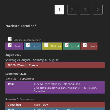
–
Erwachsene
Und
1
2
3
Zur näc
Jugend
Nächste Termine*
Alle anzeigen/ausblenden
Damen
Herren
Mädchen
Jugend
Events
August 2026
Samstag
29.
August
–
Sonntag
30.
August
TUSEM WarmUp Turnier
September 2026
Dienstag
1.
September
19:30
TUSEM Essen VI vs TV Kaldenhausen
Grundschule an der Waldlehne, Waldlehne 111, 45149 Essen,
Deutschland
Samstag
5.
September
Ganztägig
Tusem Day