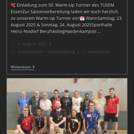
Einladung zum 30. Warm-Up Turnier des TUSEM
EssenZur Saisonvorbereitung laden wir euch herzlich
zu unserem Warm-Up Turnier ein!
WannSamstag, 23.
August 2025 & Sonntag, 24. August 2025Sporthalle
Heinz-Nixdorf BerufskollegHaedenkampstr.…
Beitrag
9. August 2025
veröffentlicht:
Beitrags-
Beitrags-
Osterturnier
/
Veranstaltung
webmaster
Kategorie:
Autor:
Warmup
Weiterlesen
2025