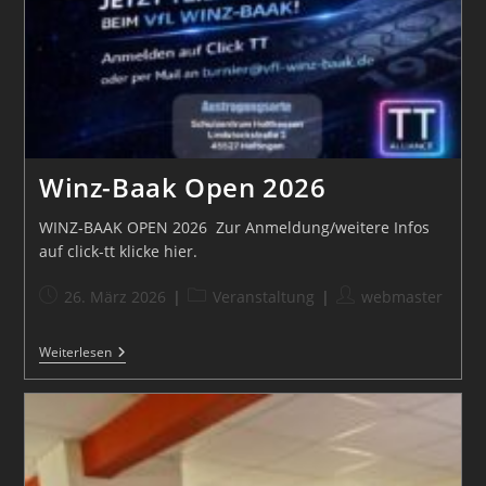
Winz-Baak Open 2026
WINZ-BAAK OPEN 2026 Zur Anmeldung/weitere Infos
auf click-tt klicke hier.
Beitrag
Beitrags-
Beitrags-
26. März 2026
Veranstaltung
webmaster
veröffentlicht:
Kategorie:
Autor:
Winz-
Weiterlesen
Baak
Open
2026