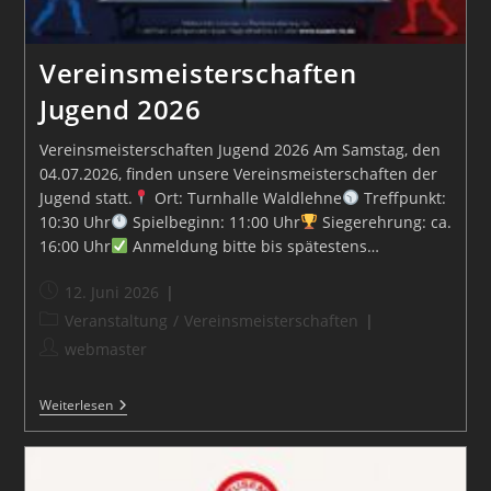
Vereinsmeisterschaften
Jugend 2026
Vereinsmeisterschaften Jugend 2026 Am Samstag, den
04.07.2026, finden unsere Vereinsmeisterschaften der
Jugend statt.
Ort: Turnhalle Waldlehne
Treffpunkt:
10:30 Uhr
Spielbeginn: 11:00 Uhr
Siegerehrung: ca.
16:00 Uhr
Anmeldung bitte bis spätestens…
Beitrag
12. Juni 2026
veröffentlicht:
Beitrags-
Veranstaltung
/
Vereinsmeisterschaften
Kategorie:
Beitrags-
webmaster
Autor:
Vereinsmeisterschaften
Weiterlesen
Jugend
2026