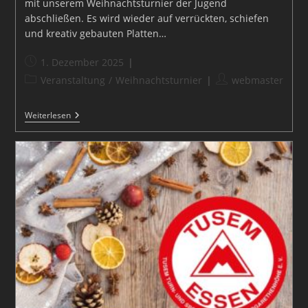
mit unserem Weihnachtsturnier der Jugend
abschließen. Es wird wieder auf verrückten, schiefen
und kreativ gebauten Platten…
Beitrag
1. Dezember 2025
veröffentlicht:
Beitrags-
Beitrags-
Veranstaltung
/
Weihnachtsturnier
webmaster
Kategorie:
Autor:
Weihnachtsturnier
Weiterlesen
Der
Jugend
2025