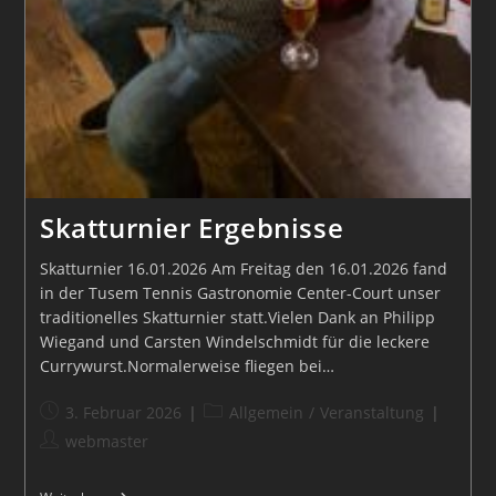
Skatturnier Ergebnisse
Skatturnier 16.01.2026 Am Freitag den 16.01.2026 fand
in der Tusem Tennis Gastronomie Center-Court unser
traditionelles Skatturnier statt.Vielen Dank an Philipp
Wiegand und Carsten Windelschmidt für die leckere
Currywurst.Normalerweise fliegen bei…
Beitrag
Beitrags-
3. Februar 2026
Allgemein
/
Veranstaltung
veröffentlicht:
Kategorie:
Beitrags-
webmaster
Autor: