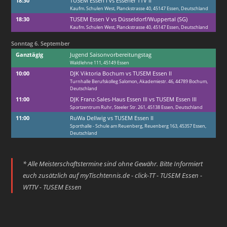
18:30
TUSEM Essen I vs Essener TTV II
Kaufm. Schulen West, Planckstrasse 40, 45147 Essen, Deutschland
18:30
TUSEM Essen V vs Düsseldorf/
Wuppertal (SG)
Kaufm. Schulen West, Planckstrasse 40, 45147 Essen, Deutschland
Sonntag
6.
September
Ganztägig
Jugend Saisonvorbereitungstag
Waldlehne 111, 45149 Essen
10:00
DJK Viktoria Bochum vs TUSEM Essen II
Turnhalle Berufskolleg Salomon, Akademiestr. 46, 44789 Bochum,
Deutschland
11:00
DJK Franz-Sales-Haus Essen III vs TUSEM Essen III
Sportzentrum Ruhr, Steeler Str. 261, 45138 Essen, Deutschland
11:00
RuWa Dellwig vs TUSEM Essen II
Sporthalle - Schule am Reuenberg, Reuenberg 163, 45357 Essen,
Deutschland
* Alle Meisterschaftstermine sind ohne Gewähr. Bitte Informiert
euch zusätzlich auf
myTischtennis.de - click-TT - TUSEM Essen -
WTTV - TUSEM Essen