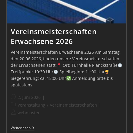
Vereinsmeisterschaften
Erwachsene 2026
Vereinsmeisterschaften Erwachsene 2026 Am Samstag,
den 20.06.2026, finden unsere Vereinsmeisterschaften
der Erwachsenen statt.
Ort: Turnhalle Planckstraße
Treffpunkt: 10:30 Uhr
Spielbeginn: 11:00 Uhr
Siegerehrung: ca. 18:00 Uhr
Anmeldung bitte bis
spätestens…
Beitrag
2. Juni 2026
veröffentlicht:
Beitrags-
Veranstaltung
/
Vereinsmeisterschaften
Kategorie:
Beitrags-
webmaster
Autor:
Vereinsmeisterschaften
Weiterlesen
Erwachsene