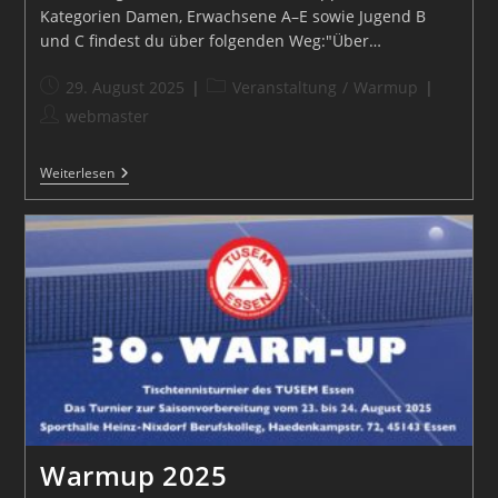
Kategorien Damen, Erwachsene A–E sowie Jugend B
und C findest du über folgenden Weg:"Über…
Beitrag
Beitrags-
29. August 2025
Veranstaltung
/
Warmup
veröffentlicht:
Kategorie:
Beitrags-
webmaster
Autor:
30.
Weiterlesen
Warm-
Up
Turnier
Ergebnisse
Warmup 2025