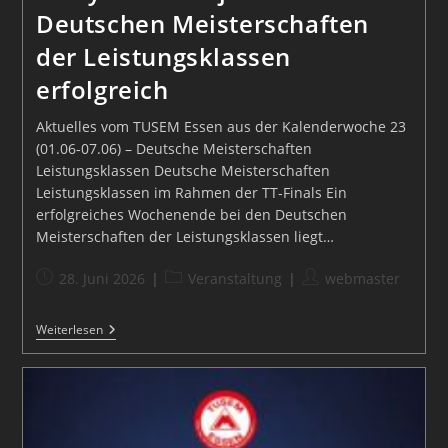
Deutschen Meisterschaften
der Leistungsklassen
erfolgreich
Aktuelles vom TUSEM Essen aus der Kalenderwoche 23
(01.06-07.06) – Deutsche Meisterschaften
Leistungsklassen Deutsche Meisterschaften
Leistungsklassen im Rahmen der TT-Finals Ein
erfolgreiches Wochenende bei den Deutschen
Meisterschaften der Leistungsklassen liegt…
Beitrag
Beitrags-
Beitrags-
28. Juni 2026
Veranstaltung
webmaster
veröffentlicht:
Kategorie:
Autor:
Emily
Weiterlesen
Und
Svenja
Bei
Den
Deutschen
Meisterschaften
Der