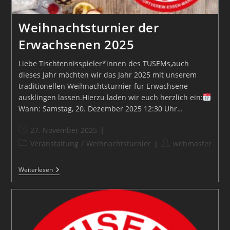
Weihnachtsturnier der
Erwachsenen 2025
Liebe Tischtennisspieler*innen des TUSEMs,auch
dieses Jahr möchten wir das Jahr 2025 mit unserem
traditionellen Weihnachtsturnier für Erwachsene
ausklingen lassen.Hierzu laden wir euch herzlich ein:
Wann: Samstag, 20. Dezember 2025 12:30 Uhr…
Beitrag
27. November 2025
veröffentlicht:
Beitrags-
Beitrags-
Veranstaltung
/
Weihnachtsturnier
webmaster
Kategorie:
Autor:
Weihnachtsturnier
Weiterlesen
Der
Erwachsenen
2025