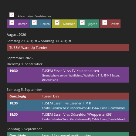
Alle anzeigen/ausblenden
Damen
Herren
Mädchen
Jugend
Events
August 2026
Samstag
29.
August
–
Sonntag
30.
August
TUSEM WarmUp Turnier
September 2026
Dienstag
1.
September
19:30
TUSEM Essen VI vs TV Kaldenhausen
Grundschule an der Waldlehne, Waldlehne 111, 45149 Essen,
Deutschland
Samstag
5.
September
Ganztägig
Tusem Day
18:30
TUSEM Essen I vs Essener TTV II
Kaufm. Schulen West, Planckstrasse 40, 45147 Essen, Deutschland
18:30
TUSEM Essen V vs Düsseldorf/
Wuppertal (SG)
Kaufm. Schulen West, Planckstrasse 40, 45147 Essen, Deutschland
Sonntag
6.
September
Ganztägig
Jugend Saisonvorbereitungstag