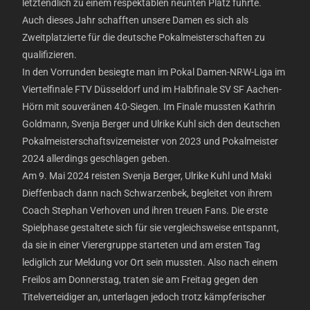
letztendlich zu einem respektablen neunten Platz führte.
Auch dieses Jahr schafften unsere Damen es sich als
Zweitplatzierte für die deutsche Pokalmeisterschaften zu
qualifizieren.
In den Vorrunden besiegte man im Pokal Damen-NRW-Liga im
Viertelfinale FTV Düsseldorf und im Halbfinale SV SF Aachen-
Hörn mit souveränen 4:0-Siegen. Im Finale mussten Kathrin
Goldmann, Svenja Berger und Ulrike Kuhl sich den deutschen
Pokalmeisterschaftsvizemeister von 2023 und Pokalmeister
2024 allerdings geschlagen geben.
Am 9. Mai 2024 reisten Svenja Berger, Ulrike Kuhl und Maki
Dieffenbach dann nach Schwarzenbek, begleitet von ihrem
Coach Stephan Verhoven und ihren treuen Fans. Die erste
Spielphase gestaltete sich für sie vergleichsweise entspannt,
da sie in einer Vierergruppe starteten und am ersten Tag
lediglich zur Meldung vor Ort sein mussten. Also nach einem
Freilos am Donnerstag, traten sie am Freitag gegen den
Titelverteidiger an, unterlagen jedoch trotz kämpferischer