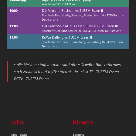
Waldlehne 111, 45149 Essen
10:00
DJK Viktoria Bochum vs TUSEM Essen II
Turnhalle Berufskolleg Salomon, Akademiestr. 46, 44789 Bochum,
Deutschland
11:00
DJK Franz-Sales-Haus Essen III vs TUSEM Essen III
Sportzentrum Ruhr, Steeler Str. 261, 45138 Essen, Deutschland
11:00
RuWa Dellwig vs TUSEM Essen II
Sporthalle - Schule am Reuenberg, Reuenberg 163, 45357 Essen,
Deutschland
* Alle Meisterschaftstermine sind ohne Gewähr. Bitte Informiert
euch zusätzlich auf
myTischtennis.de - click-TT - TUSEM Essen -
WTTV - TUSEM Essen
Infos
Hinweis
Spiellokale
Satzung