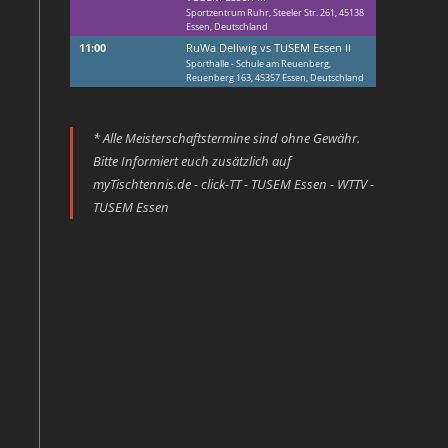
Sportzentrum Ruhr, Steeler Str. 261, 45138
Essen, Deutschland
11:00
RuWa Dellwig vs TUSEM Essen II
Sporthalle - Schule am Reuenberg,
Reuenberg 163, 45357 Essen, Deutschland
* Alle Meisterschaftstermine sind ohne Gewähr.
Bitte Informiert euch zusätzlich auf
myTischtennis.de - click-TT - TUSEM Essen - WTTV -
TUSEM Essen