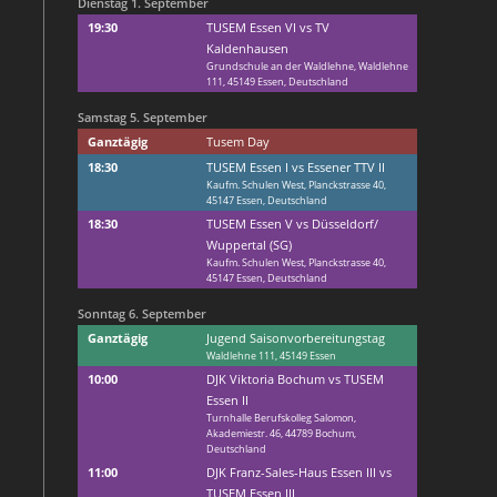
Dienstag
1.
September
19:30
TUSEM Essen VI vs TV
Kaldenhausen
Grundschule an der Waldlehne, Waldlehne
111, 45149 Essen, Deutschland
Samstag
5.
September
Ganztägig
Tusem Day
18:30
TUSEM Essen I vs Essener TTV II
Kaufm. Schulen West, Planckstrasse 40,
45147 Essen, Deutschland
18:30
TUSEM Essen V vs Düsseldorf/
Wuppertal (SG)
Kaufm. Schulen West, Planckstrasse 40,
45147 Essen, Deutschland
Sonntag
6.
September
Ganztägig
Jugend Saisonvorbereitungstag
Waldlehne 111, 45149 Essen
10:00
DJK Viktoria Bochum vs TUSEM
Essen II
Turnhalle Berufskolleg Salomon,
Akademiestr. 46, 44789 Bochum,
Deutschland
11:00
DJK Franz-Sales-Haus Essen III vs
TUSEM Essen III