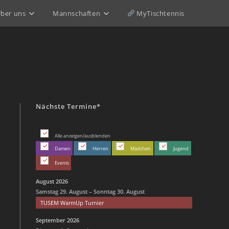
ber uns
Mannschaften
MyTischtennis
Nächste Termine*
Alle anzeigen/ausblenden
Damen
Herren
Mädchen
Jugend
Events
August 2026
Samstag
29.
August
–
Sonntag
30.
August
TUSEM WarmUp Turnier
September 2026