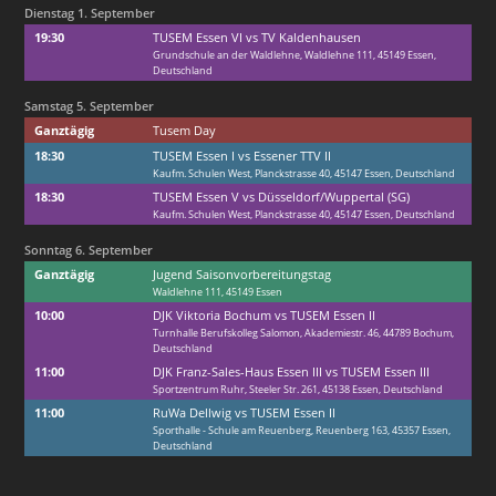
Dienstag
1.
September
19:30
TUSEM Essen VI vs TV Kaldenhausen
Grundschule an der Waldlehne, Waldlehne 111, 45149 Essen,
Deutschland
Samstag
5.
September
Ganztägig
Tusem Day
18:30
TUSEM Essen I vs Essener TTV II
Kaufm. Schulen West, Planckstrasse 40, 45147 Essen, Deutschland
18:30
TUSEM Essen V vs Düsseldorf/
Wuppertal (SG)
Kaufm. Schulen West, Planckstrasse 40, 45147 Essen, Deutschland
Sonntag
6.
September
Ganztägig
Jugend Saisonvorbereitungstag
Waldlehne 111, 45149 Essen
10:00
DJK Viktoria Bochum vs TUSEM Essen II
Turnhalle Berufskolleg Salomon, Akademiestr. 46, 44789 Bochum,
Deutschland
11:00
DJK Franz-Sales-Haus Essen III vs TUSEM Essen III
Sportzentrum Ruhr, Steeler Str. 261, 45138 Essen, Deutschland
11:00
RuWa Dellwig vs TUSEM Essen II
Sporthalle - Schule am Reuenberg, Reuenberg 163, 45357 Essen,
Deutschland