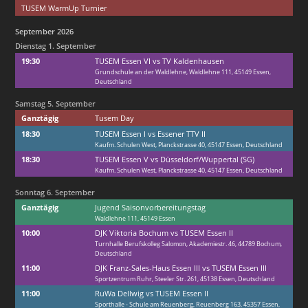
TUSEM WarmUp Turnier
September 2026
Dienstag
1.
September
19:30
TUSEM Essen VI vs TV Kaldenhausen
Grundschule an der Waldlehne, Waldlehne 111, 45149 Essen,
Deutschland
Samstag
5.
September
Ganztägig
Tusem Day
18:30
TUSEM Essen I vs Essener TTV II
Kaufm. Schulen West, Planckstrasse 40, 45147 Essen, Deutschland
18:30
TUSEM Essen V vs Düsseldorf/
Wuppertal (SG)
Kaufm. Schulen West, Planckstrasse 40, 45147 Essen, Deutschland
Sonntag
6.
September
Ganztägig
Jugend Saisonvorbereitungstag
Waldlehne 111, 45149 Essen
10:00
DJK Viktoria Bochum vs TUSEM Essen II
Turnhalle Berufskolleg Salomon, Akademiestr. 46, 44789 Bochum,
Deutschland
11:00
DJK Franz-Sales-Haus Essen III vs TUSEM Essen III
Sportzentrum Ruhr, Steeler Str. 261, 45138 Essen, Deutschland
11:00
RuWa Dellwig vs TUSEM Essen II
Sporthalle - Schule am Reuenberg, Reuenberg 163, 45357 Essen,