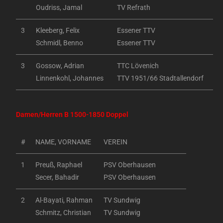
Oudriss, Jamal
TV Refrath
3
Kleeberg, Felix
Essener TTV
Schmidl, Benno
Essener TTV
3
Gossow, Adrian
TTC Lövenich
Linnenkohl, Johannes
TTV 1951/66 Stadtallendorf
Damen/Herren B 1500-1850 Doppel
#
NAME, VORNAME
VEREIN
1
Preuß, Raphael
PSV Oberhausen
Secer, Bahadir
PSV Oberhausen
2
Al-Bayati, Rahman
TV Sundwig
Schmitz, Christian
TV Sundwig