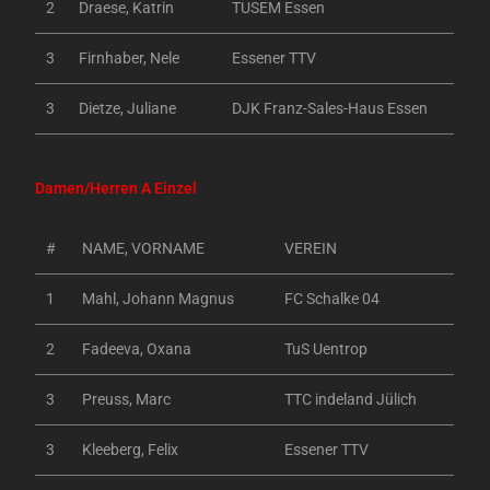
2
Draese, Katrin
TUSEM Essen
3
Firnhaber, Nele
Essener TTV
3
Dietze, Juliane
DJK Franz-Sales-Haus Essen
Damen/Herren A Einzel
#
NAME, VORNAME
VEREIN
1
Mahl, Johann Magnus
FC Schalke 04
2
Fadeeva, Oxana
TuS Uentrop
3
Preuss, Marc
TTC indeland Jülich
3
Kleeberg, Felix
Essener TTV