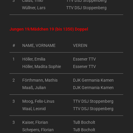
3
Claus, Thilo
TTV DSJ Stoppenberg
Wüllner, Lars
TTV DSJ Stoppenberg
Jungen 19/Mädchen 19 (bis 1350) Doppel
#
NAME, VORNAME
VEREIN
1
Höller, Emilia
Essener TTV
Höller, Madita Sophie
Essener TTV
2
Förthmann, Mathis
DJK Germania Kamen
Maaß, Julian
DJK Germania Kamen
3
Moog, Felix-Linus
TTV DSJ Stoppenberg
Waal, Leonid
TTV DSJ Stoppenberg
3
Kaiser, Florian
TuB Bocholt
Schepers, Florian
TuB Bocholt