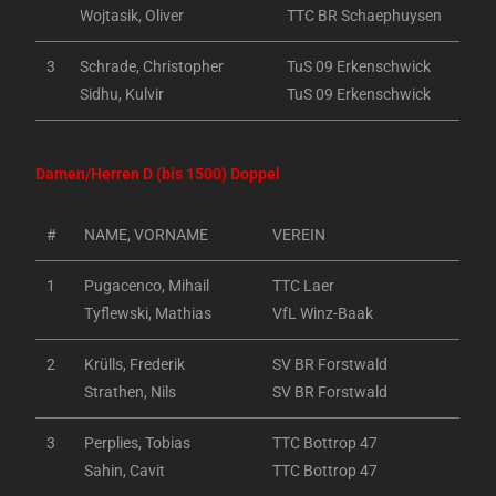
Wojtasik, Oliver
TTC BR Schaephuysen
3
Schrade, Christopher
TuS 09 Erkenschwick
Sidhu, Kulvir
TuS 09 Erkenschwick
Damen/Herren D (bis 1500) Doppel
#
NAME, VORNAME
VEREIN
1
Pugacenco, Mihail
TTC Laer
Tyflewski, Mathias
VfL Winz-Baak
2
Krülls, Frederik
SV BR Forstwald
Strathen, Nils
SV BR Forstwald
3
Perplies, Tobias
TTC Bottrop 47
Sahin, Cavit
TTC Bottrop 47