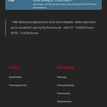
11:00
RuWa Dellwig vs TUSEM Essen II
Sporthalle - Schule am Reuenberg, Reuenberg 163, 45357 Essen,
Deutschland
* Alle Meisterschaftstermine sind ohne Gewähr. Bitte Informiert
euch zusätzlich auf
myTischtennis.de - click-TT - TUSEM Essen -
WTTV - TUSEM Essen
Infos
Hinweis
Spiellokale
Satzung
Trainingszeiten
Schutzkonzept
Impressum
Datenschutz