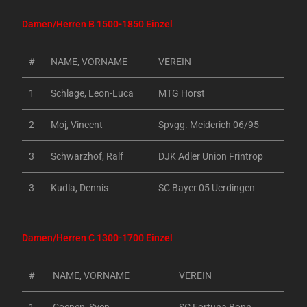
Damen/Herren B 1500-1850 Einzel
#
NAME, VORNAME
VEREIN
1
Schlage, Leon-Luca
MTG Horst
2
Moj, Vincent
Spvgg. Meiderich 06/95
3
Schwarzhof, Ralf
DJK Adler Union Frintrop
3
Kudla, Dennis
SC Bayer 05 Uerdingen
Damen/Herren C 1300-1700 Einzel
#
NAME, VORNAME
VEREIN
1
Coenen, Sven
SC Fortuna Bonn