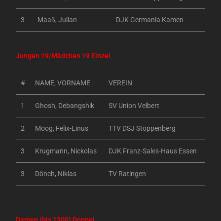
3
Maaß, Julian
DJK Germania Kamen
Jungen 19/Mädchen 19 Einzel
#
NAME, VORNAME
VEREIN
1
Ghosh, Debangshik
SV Union Velbert
2
Moog, Felix-Linus
TTV DSJ Stoppenberg
3
Krugmann, Nickolas
DJK Franz-Sales-Haus Essen
3
Dönch, Niklas
TV Ratingen
Damen (bis 1300) Doppel