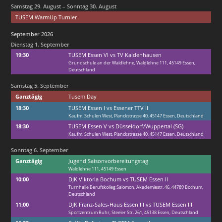
Samstag
29.
August
–
Sonntag
30.
August
TUSEM WarmUp Turnier
September 2026
Dienstag
1.
September
19:30
TUSEM Essen VI vs TV Kaldenhausen
Grundschule an der Waldlehne, Waldlehne 111, 45149 Essen,
Deutschland
Samstag
5.
September
Ganztägig
Tusem Day
18:30
TUSEM Essen I vs Essener TTV II
Kaufm. Schulen West, Planckstrasse 40, 45147 Essen, Deutschland
18:30
TUSEM Essen V vs Düsseldorf/
Wuppertal (SG)
Kaufm. Schulen West, Planckstrasse 40, 45147 Essen, Deutschland
Sonntag
6.
September
Ganztägig
Jugend Saisonvorbereitungstag
Waldlehne 111, 45149 Essen
10:00
DJK Viktoria Bochum vs TUSEM Essen II
Turnhalle Berufskolleg Salomon, Akademiestr. 46, 44789 Bochum,
Deutschland
11:00
DJK Franz-Sales-Haus Essen III vs TUSEM Essen III
Sportzentrum Ruhr, Steeler Str. 261, 45138 Essen, Deutschland