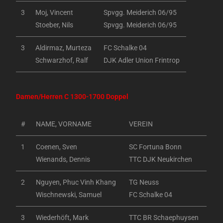
3
Moj, Vincent
Spvgg. Meiderich 06/95
Stoeber, Nils
Spvgg. Meiderich 06/95
3
Aldirmaz, Murteza
FC Schalke 04
Schwarzhof, Ralf
DJK Adler Union Frintrop
Damen/Herren C 1300-1700 Doppel
#
NAME, VORNAME
VEREIN
1
Coenen, Sven
SC Fortuna Bonn
Wienands, Dennis
TTC DJK Neukirchen
2
Nguyen, Phuc Vinh Khang
TG Neuss
Wischnewski, Samuel
FC Schalke 04
3
Wiederhöft, Mark
TTC BR Schaephuysen