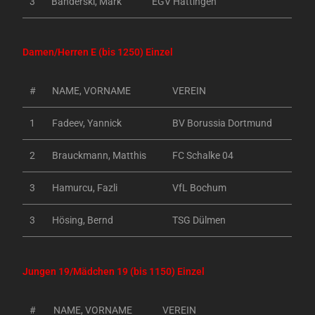
3
Banderski, Mark
EGV Hattingen
Damen/Herren E (bis 1250) Einzel
#
NAME, VORNAME
VEREIN
1
Fadeev, Yannick
BV Borussia Dortmund
2
Brauckmann, Matthis
FC Schalke 04
3
Hamurcu, Fazli
VfL Bochum
3
Hösing, Bernd
TSG Dülmen
Jungen 19/Mädchen 19 (bis 1150) Einzel
#
NAME, VORNAME
VEREIN