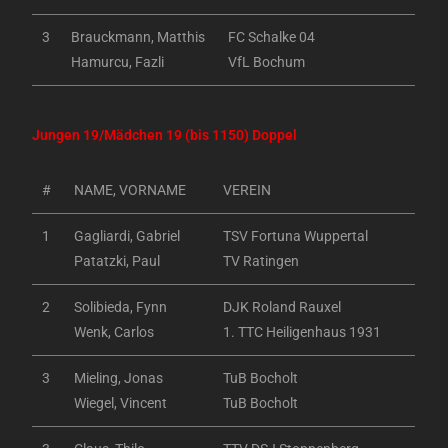
3
Brauckmann, Matthis
FC Schalke 04
Hamurcu, Fazli
VfL Bochum
Jungen 19/Mädchen 19 (bis 1150) Doppel
#
NAME, VORNAME
VEREIN
1
Gagliardi, Gabriel
TSV Fortuna Wuppertal
Patatzki, Paul
TV Ratingen
2
Solibieda, Fynn
DJK Roland Rauxel
Wenk, Carlos
1. TTC Heiligenhaus 1931
3
Mieling, Jonas
TuB Bocholt
Wiegel, Vincent
TuB Bocholt