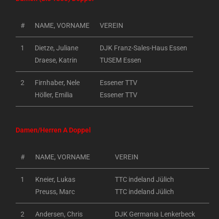
#
NAME, VORNAME
VEREIN
1
Dietze, Juliane
DJK Franz-Sales-Haus Essen
Draese, Katrin
TUSEM Essen
2
Firnhaber, Nele
Essener TTV
Höller, Emilia
Essener TTV
Damen/Herren A Doppel
#
NAME, VORNAME
VEREIN
1
Kneier, Lukas
TTC indeland Jülich
Preuss, Marc
TTC indeland Jülich
2
Andersen, Chris
DJK Germania Lenkerbeck